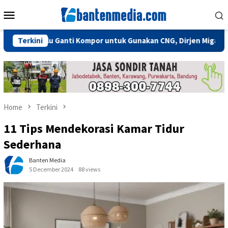
Skip
Mobile
to
Menu
content
k Perlu Ganti Kompor untuk Gunakan CNG, Dirjen Migas: Cukup Pl
Terkini
Home
Terkini
11 Tips Mendekorasi Kamar Tidur
Sederhana
Banten Media
5 December 2024
88 views