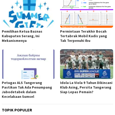
Pemilihan Ketua Baznas
Permintaan Terakhir Bocah
Kabupaten Serang, Ini
Tertabrak Mobil Kadis yang
Mekanismenya
Tak Terpenuhi Ibu
Petugas ALS Tangerang
Idola La Viola 9 Tahun Dikincani
Pastikan Tak Ada Penumpang
Klub Asing, Persita Tangerang
Jabodetabek dalam
Siap Lepas Pemain?
Kecelakaan Sumsel
TOPIK POPULER