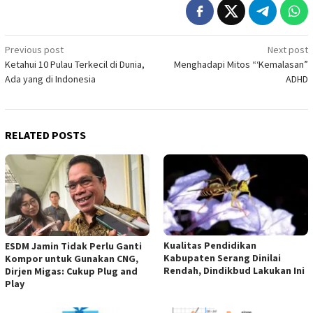
Post
Previous post
Next post
Ketahui 10 Pulau Terkecil di Dunia,
Menghadapi Mitos “‘Kemalasan”
navigation
Ada yang di Indonesia
ADHD
RELATED POSTS
Kualitas Pendidikan
ESDM Jamin Tidak Perlu Ganti
Kabupaten Serang Dinilai
Kompor untuk Gunakan CNG,
Rendah, Dindikbud Lakukan Ini
Dirjen Migas: Cukup Plug and
Play