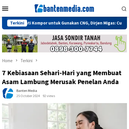
Skip
Mobile
to
Menu
content
Ganti Kompor untuk Gunakan CNG, Dirjen Migas: Cukup Plug and 
Terkini
Home
Terkini
7 Kebiasaan Sehari-Hari yang Membuat
Asam Lambung Merusak Penelan Anda
Banten Media
25 October 2024
92 views