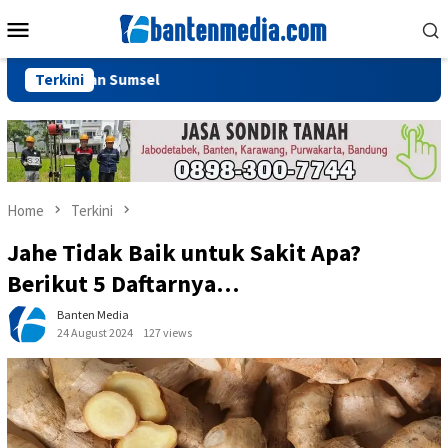
Skip
Mobile
to
Menu
content
ecelakaan Sumsel
Terkini
Home
Terkini
Jahe Tidak Baik untuk Sakit Apa?
Berikut 5 Daftarnya…
Banten Media
24 August 2024
127 views