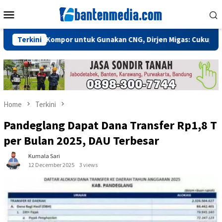
Skip
Mobile
to
Menu
content
nti Kompor untuk Gunakan CNG, Dirjen Migas: Cukup Plug and Pla
Terkini
Home
Terkini
Pandeglang Dapat Dana Transfer Rp1,8 T
per Bulan 2025, DAU Terbesar
Kumala Sari
12 December 2025
3 views