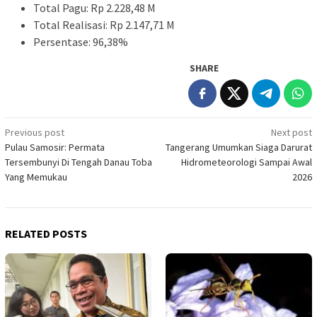
Total Pagu: Rp 2.228,48 M
Total Realisasi: Rp 2.147,71 M
Persentase: 96,38%
SHARE
Post
Previous post
Next post
Pulau Samosir: Permata
Tangerang Umumkan Siaga Darurat
navigation
Tersembunyi Di Tengah Danau Toba
Hidrometeorologi Sampai Awal
Yang Memukau
2026
RELATED POSTS