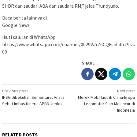
SHDR dan saudari ABA dan saudara RM,” jelas Trunoyudo.
Baca berita lainnya di
Google News
Ikuti saluran di WhatsApp:
https://www.whatsapp.com/channel/0029VaYZ6CQFsn0dfcPLvk
09
SHARE
Post
Previous post
Next post
IHSG Dibekukan Sementara, Analis
Merek Mobil Listrik China-Eropa
navigation
Sebut Imbas Kinerja APBN Jeblok
Leapmotor Siap Meluncur di
Indonesia
RELATED POSTS