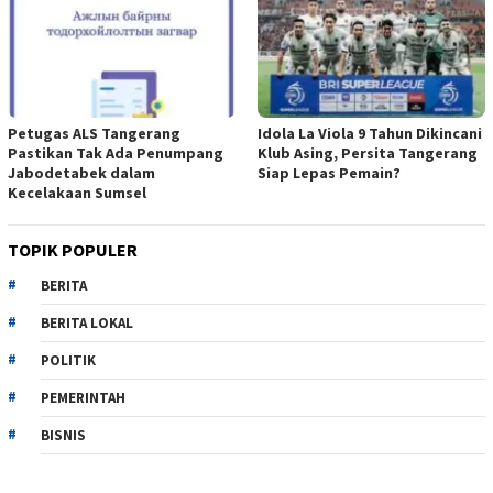
Petugas ALS Tangerang
Idola La Viola 9 Tahun Dikincani
Pastikan Tak Ada Penumpang
Klub Asing, Persita Tangerang
Jabodetabek dalam
Siap Lepas Pemain?
Kecelakaan Sumsel
TOPIK POPULER
BERITA
BERITA LOKAL
POLITIK
PEMERINTAH
BISNIS