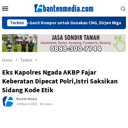
Skip
Mobile
to
Menu
content
k Perlu Ganti Kompor untuk Gunakan CNG, Dirjen Migas: Cukup Pl
Terkini
Home
Terkini
Eks Kapolres Ngada AKBP Fajar
Keberatan Dipecat Polri,Istri Saksikan
Sidang Kode Etik
Banten Media
18 March 2025
81 views